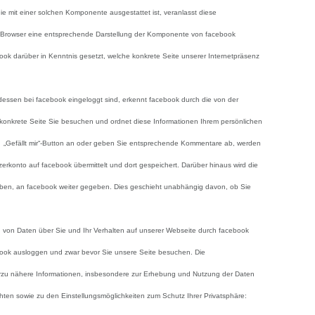
ie mit einer solchen Komponente ausgestattet ist, veranlasst diese
Browser eine entsprechende Darstellung der Komponente von facebook
ook darüber in Kenntnis gesetzt, welche konkrete Seite unserer Internetpräsenz
essen bei facebook eingeloggt sind, erkennt facebook durch die von der
onkrete Seite Sie besuchen und ordnet diese Informationen Ihrem persönlichen
n „Gefällt mir“-Button an oder geben Sie entsprechende Kommentare ab, werden
zerkonto auf facebook übermittelt und dort gespeichert. Darüber hinaus wird die
aben, an facebook weiter gegeben. Dies geschieht unabhängig davon, ob Sie
 von Daten über Sie und Ihr Verhalten auf unserer Webseite durch facebook
book ausloggen und zwar bevor Sie unsere Seite besuchen. Die
rzu nähere Informationen, insbesondere zur Erhebung und Nutzung der Daten
hten sowie zu den Einstellungsmöglichkeiten zum Schutz Ihrer Privatsphäre: