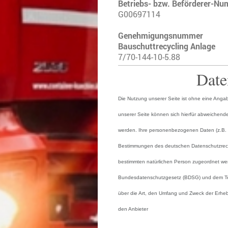
Betriebs- bzw. Beförderer-N
G00697114
Genehmigungsnummer
Bauschuttrecycling Anlage
7/70-144-10-5.88
Date
Die Nutzung unserer Seite ist ohne eine Ang
unserer Seite können sich hierfür abweichend
werden. Ihre personenbezogenen Daten (z.B. 
Bestimmungen des deutschen Datenschutzrecht
bestimmten natürlichen Person zugeordnet we
Bundesdatenschutzgesetz (BDSG) und dem Tel
über die Art, den Umfang und Zweck der Erh
den Anbieter