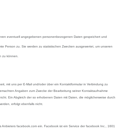
Ihren eventuell angegebenen personenbezogenen Daten gespeichert und
mte Person zu. Sie werden zu statistischen Zwecken ausgewertet, um unseren
en zu können.
keit, mit uns per E-Mail und/oder über ein Kontaktformular in Verbindung zu
 gemachten Angaben zum Zwecke der Bearbeitung seiner Kontaktaufnahme
 nicht. Ein Abgleich der so erhobenen Daten mit Daten, die möglicherweise durch
den, erfolgt ebenfalls nicht.
 Anbieters facebook.com ein. Facebook ist ein Service der facebook Inc., 1601