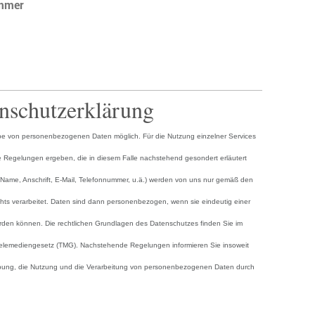
ummer
nschutzerklärung
abe von personenbezogenen Daten möglich. Für die Nutzung einzelner Services
e Regelungen ergeben, die in diesem Falle nachstehend gesondert erläutert
Name, Anschrift, E-Mail, Telefonnummer, u.ä.) werden von uns nur gemäß den
s verarbeitet. Daten sind dann personenbezogen, wenn sie eindeutig einer
rden können. Die rechtlichen Grundlagen des Datenschutzes finden Sie im
emediengesetz (TMG). Nachstehende Regelungen informieren Sie insoweit
ebung, die Nutzung und die Verarbeitung von personenbezogenen Daten durch