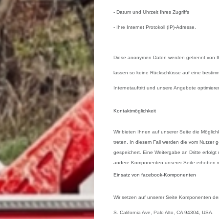
- Datum und Uhrzeit Ihres Zugriffs
- Ihre Internet Protokoll (IP)-Adresse.
Diese anonymen Daten werden getrennt von 
lassen so keine Rückschlüsse auf eine bestim
Internetauftritt und unsere Angebote optimier
Kontaktmöglichkeit
Wir bieten Ihnen auf unserer Seite die Möglich
treten. In diesem
Fall werden die vom Nutzer
gespeichert. Eine Weitergabe an Dritte erfolgt
andere Komponenten unserer Seite erhoben wer
Einsatz von facebook-Komponenten
Wir setzen auf unserer Seite Komponenten des
S. California Ave, Palo Alto, CA 94304, USA.