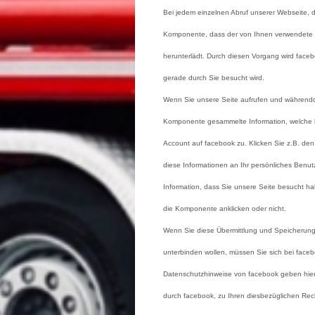
Bei jedem einzelnen Abruf unserer Webseite, d
Komponente, dass der von Ihnen verwendete 
herunterlädt. Durch diesen Vorgang wird faceb
gerade durch Sie besucht wird.
Wenn Sie unsere Seite aufrufen und währendd
Komponente gesammelte Information, welche k
Account auf facebook zu. Klicken Sie z.B. de
diese Informationen an Ihr persönliches Benut
Information, dass Sie unsere Seite besucht h
die Komponente anklicken oder nicht.
Wenn Sie diese Übermittlung und Speicherung
unterbinden wollen, müssen Sie sich bei face
Datenschutzhinweise von facebook geben hie
durch facebook, zu Ihren diesbezüglichen Rec