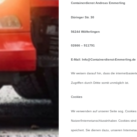
Containerdienst Andreas Emmerling
Düringer Str. 30
56244 Wölferlingen
02666 – 911791
E-Mail: Info@Containerdienst-Emmerling.de
Wir weisen darauf hin, dass die internetbasier
Zugriffen durch Dritte somit unmöglich ist.
Cookies
Wir verwenden auf unserer Seite sog. Cooki
Nutzer/Internetanschlussinhaber. Cookies sind 
speichert. Sie dienen dazu, unseren Interneta