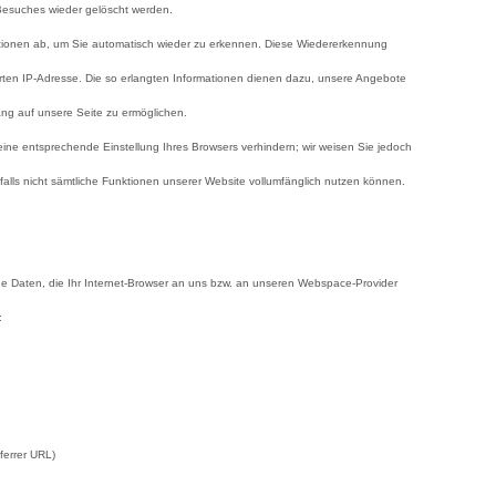
Besuches wieder gelöscht werden.
ationen ab, um Sie automatisch wieder zu erkennen. Diese Wiedererkennung
erten IP-Adresse. Die so erlangten Informationen dienen dazu, unsere Angebote
ang auf unsere Seite zu ermöglichen.
 eine entsprechende Einstellung Ihres Browsers verhindern; wir weisen Sie jedoch
falls nicht sämtliche Funktionen unserer Website vollumfänglich nutzen können.
e Daten, die Ihr Internet-Browser an uns bzw. an unseren Webspace-Provider
:
ferrer URL)